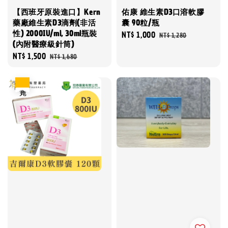
【西班牙原裝進口】Kern
佑康 維生素D3口溶軟膠
藥廠維生素D3滴劑(非活
囊 90粒/瓶
性) 2000IU/ml, 30ml瓶裝
Sale
NT$ 1,000
Regular
NT$ 1,280
(內附醫療級針筒)
price
price
Sale
NT$ 1,500
Regular
NT$ 1,680
price
price
售完