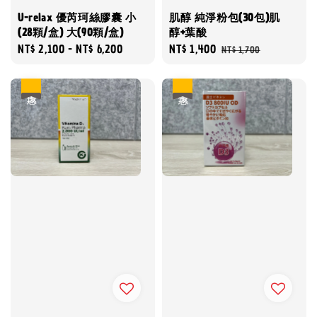
U-relax 優芮珂絲膠囊 小
肌醇 純淨粉包(30包)肌
(28顆/盒) 大(90顆/盒)
醇+葉酸
Regular
NT$ 2,100
-
NT$ 6,200
Sale
NT$ 1,400
Regular
NT$ 1,700
price
price
price
優惠
優惠