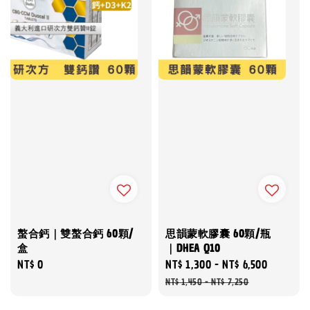
螯合鈣｜雙螯合鈣 60顆/
思韻蒙軟膠囊 60顆/瓶
盒
｜DHEA Q10
Regular
NT$ 0
Sale
NT$ 1,300
-
NT$ 6,500
Regular
price
price
price
NT$ 1,450
-
NT$ 7,250