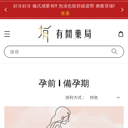
圓
好冷好冷 儀式感要有!! 泡澡也能舒緩疲勞 療癒登場!
診所
查看
搜尋
孕前 l 備孕期
排列方式 :