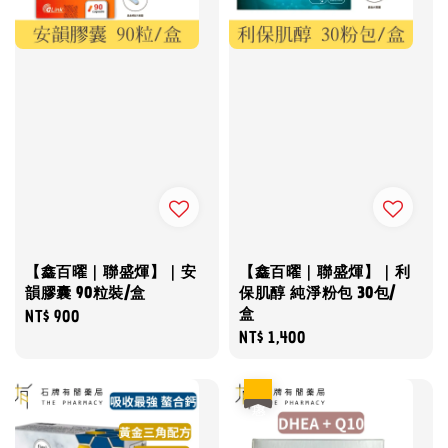
【鑫百曜｜聯盛煇】｜安
【鑫百曜｜聯盛煇】｜利
韻膠囊 90粒裝/盒
保肌醇 純淨粉包 30包/
盒
Regular
NT$ 900
Regular
NT$ 1,400
price
price
優惠