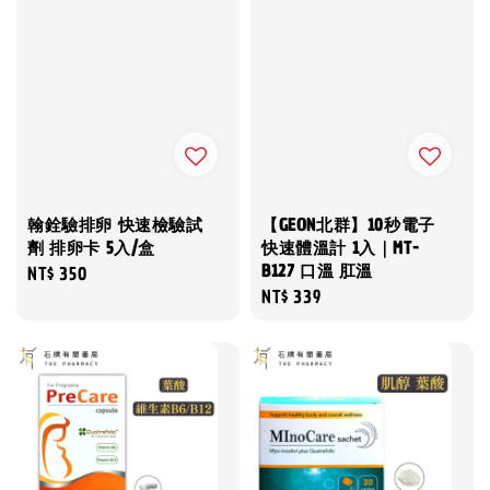
翰銓驗排卵 快速檢驗試
【GEON北群】10秒電子
劑 排卵卡 5入/盒
快速體溫計 1入｜MT-
B127 口溫 肛溫
Regular
NT$ 350
Regular
NT$ 339
price
price