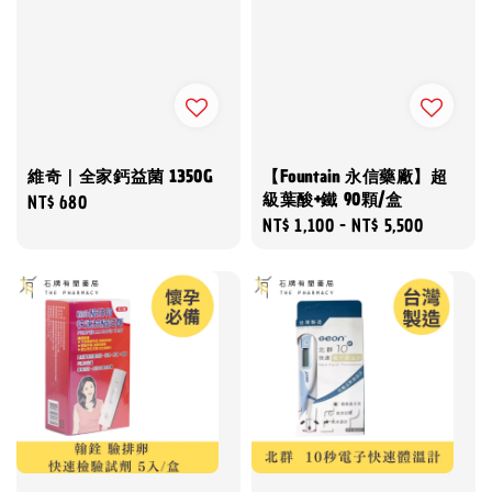
維奇｜全家鈣益菌 1350G
【Fountain 永信藥廠】超
級葉酸+鐵 90顆/盒
Regular
NT$ 680
Regular
NT$ 1,100
-
NT$ 5,500
price
price