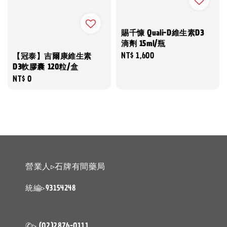
賜千慷 Quali-D維生素D3
滴劑 15ml/瓶
Regular
NT$ 1,600
【冠泰】吉爾康維生素
price
D3軟膠囊 120粒/盒
Regular
NT$ 0
price
營業人▹石牌有間藥局
統編▹93154248
✆▹ (02)2876-0111