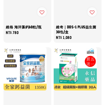
維格 海洋藻鈣60粒/瓶
維奇｜DDS-1 PLUS益生菌
30包/盒
Regular
NT$ 780
Regular
NT$ 1,080
price
price