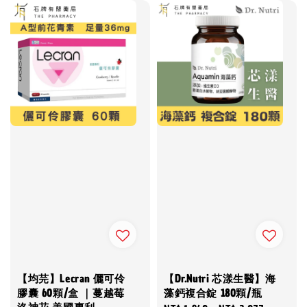
【均芫】Lecran 儷可伶
【Dr.Nutri 芯漾生醫】海
膠囊 60顆/盒 ｜蔓越莓
藻鈣複合錠 180顆/瓶