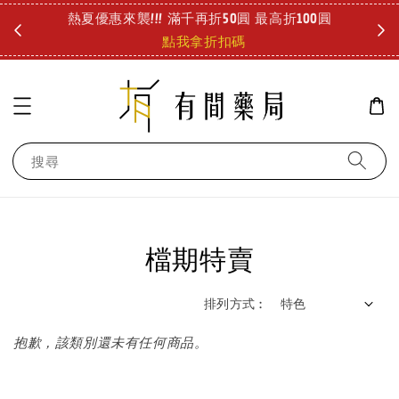
熱夏優惠來襲!!! 滿千再折50圓 最高折100圓
好冷
點我拿折扣碼
搜尋
檔期特賣
排列方式 :
抱歉，該類別還未有任何商品。