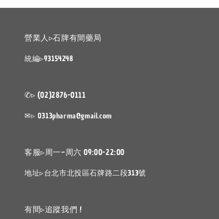
營業人▹石牌有間藥局
統編▹93154248
✆▹ (02)2876-0111
✉▹ 0313pharma@gmail.com
客服▹周一~周六 09:00-22:00
地址▹台北市北投區石牌路二段313號
有間▹追蹤我們 !