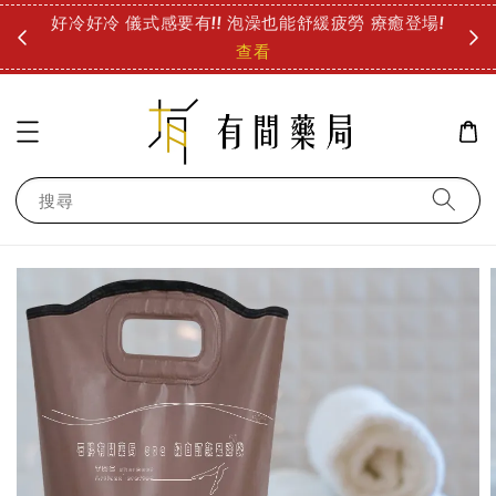
圓
好冷好冷 儀式感要有!! 泡澡也能舒緩疲勞 療癒登場!
診所
查看
搜尋