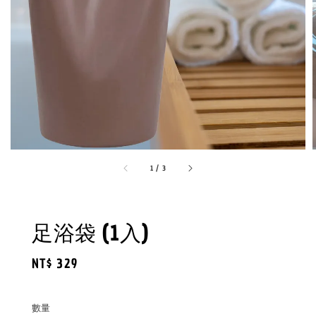
1
/
3
足浴袋 (1入)
Regular
NT$ 329
price
數量