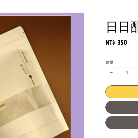
日日酣
Regular
NT$ 350
price
數量