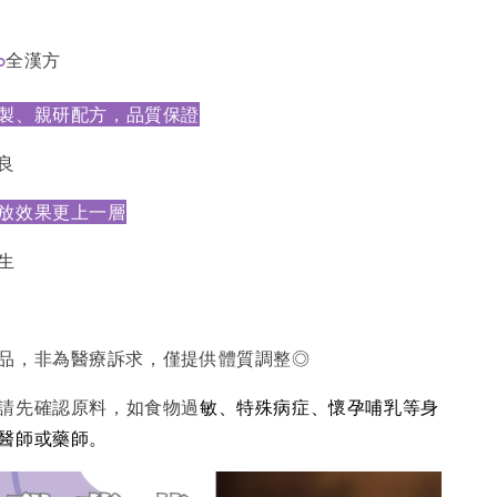
%
全漢方
製、親研配方，品質保證
良
放效果更上一層
生
品，非為醫療訴求，僅提供體質調整◎
請先確認原料，如食物過
敏、特殊病症、懷孕哺乳等身
醫師或藥師。