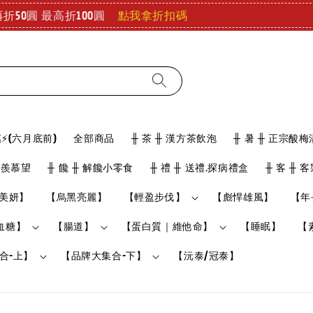
查看
好冷好冷 儀式感要有!! 泡澡也能舒緩疲勞 療癒登場!
⚡(六月底前)
全部商品
╫ 茶 ╫ 漢方茶飲泡
╫ 暑 ╫ 正宗酸梅
骨羨慕望
╫ 饞 ╫ 解饞小零食
╫ 禮 ╫ 送禮.探病禮盒
╫ 客 ╫ 
美妍】
【烏黑亮麗】
【輕盈步伐】
【彪悍雄風】
【年
血糖】
【腸道】
【蛋白質｜維他命】
【睡眠】
【
合-上】
【品牌大集合-下】
【沅泰/冠泰】