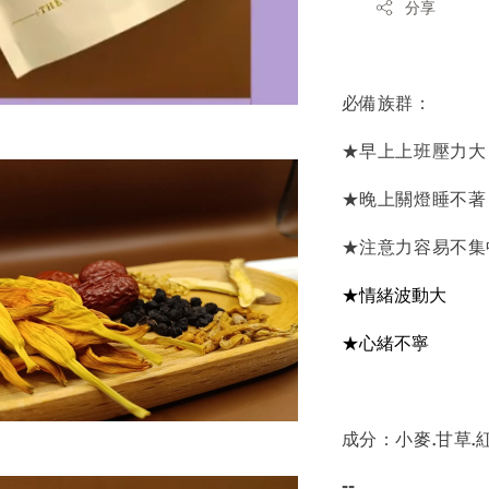
分享
必備族群：
★早上上班壓力大
★晚上關燈睡不著
★注意力容易不集
★情緒波動大
★心緒不寧
成分：小麥.甘草.
--