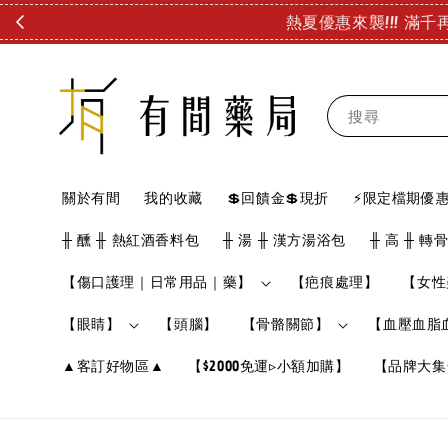
搜尋
關於有間
我的收藏
💲回饋金💲現折
⚡限定檔期優惠
╫ 醺 ╫ 熱紅酒香料包
╫ 湯 ╫ 漢方湯浴包
╫ 高 ╫ 轉
【傷口護理｜日常用品｜藥】
【疤痕處理】
【女性
【眼睛】
【頭腦】
【骨骼關節】
【血壓血脂
▲客訂好物區▲
【$2000免運▹小額加購】
【品牌大集