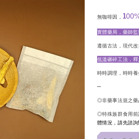
00
1
無咖啡因，
實體藥局，藥師監
遵循古法，現代改
低溫碾碎工法，釋
時時調理，時時養
--
◎非藥事法規之藥
◎特殊族群食用前
體情況，請先諮詢