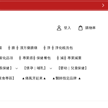
登入
購物車
湯
╫ 膳 ╫ 漢方藥膳燉
╫ 淨 ╫ 淨化梳洗包
客製化品項
╫ 專業搭╫ 保健餐包
╫ 減╫ 專業減重
長保健】
【懷孕｜哺乳】
【嬰幼｜兒童保健】
素食專區】
▲痛風牙起來▲
▲醫師指定品牌 ▲