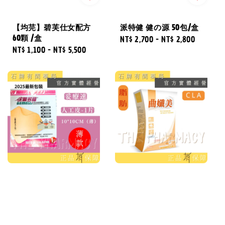
【均芫】碧芙仕女配方
派特健 健の源 50包/盒
60顆 /盒
Regular
NT$ 2,700
-
NT$ 2,800
Regular
NT$ 1,100
-
NT$ 5,500
price
price