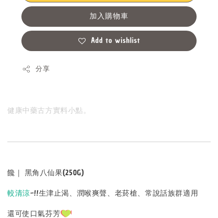
加入購物車
Add to wishlist
分享
健康中藥古方實料小點。
饞｜ 黑角八仙果(250G)
較清涼
~!!生津止渴、潤喉爽聲、老菸槍、常說話族群適用
還可使口氣芬芳