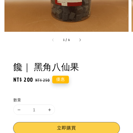
1
/
6
饞｜ 黑角八仙果
Sale
NT$ 200
Regular
優惠
NT$ 250
price
price
數量
立即購買