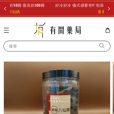
圓
好冷好冷 儀式感要有!! 泡澡也能舒緩疲勞 療癒登場!
診所
查看
搜尋