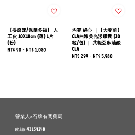
【妥療速/保爾多福】 人
均芫 綠心 ｜【大餐前】
工皮 10X10cm (薄) 1片
CLA曲孅美光漾膠囊 (20
(粉)
粒/包) ｜ 共軛亞麻油酸
CLA
Regular
NT$ 90
-
NT$ 1,080
Regular
NT$ 299
-
NT$ 5,980
price
price
營業人▹石牌有間藥局
統編▹93154248