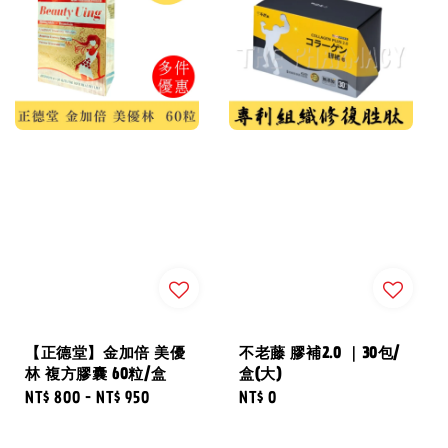
【正德堂】金加倍 美優
不老藤 膠補2.0 ｜30包/
林 複方膠囊 60粒/盒
盒(大)
Regular
NT$ 800
-
NT$ 950
Regular
NT$ 0
price
price