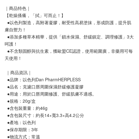
｜商品特色｜
【乾燥搔癢，「拭」可而止！】
  ●以色列製造，高附著凝膠，耐受性高易塗抹，形成防護，提升肌
膚自禦力！
  ●添加多種草本精華，提供「鎖水保濕、舒緩鎮定、調理修護」3大
呵護！
  ●不含類固醇與抗生素，獲歐盟CE認證，使用範圍廣，非藥用可每
天使用！
 ｜商品資訊｜
  ●品牌：以色列Dan PharmHERPLESS
  ●品名：克濾口唇周圍保濕舒緩修護凝膠
  ●用途：用於口唇周圍修護、舒緩肌膚不適感。
  ●規格：20g/盒
  ●含包裝重量：約46g
  ●含包裝尺寸：約長14×寬3.3×高4.2公分
  ●產地：以色列
  ●保存期限：3年
  ●物流方式：常溫