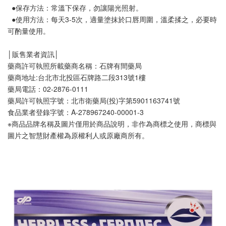
  ●保存方法：常溫下保存，勿讓陽光照射。
  ●使用方法：每天3-5次，適量塗抹於口唇周圍，溫柔揉之，必要時
可酌量使用。
│販售業者資訊│
藥商許可執照所載藥商名稱：石牌有間藥局
藥商地址:台北市北投區石牌路二段313號1樓
藥局電話：02-2876-0111
藥局許可執照字號：北市衛藥局(投)字第5901163741號
食品業者登錄字號：A-278967240-00001-3
※商品品牌名稱及圖片僅用於商品說明，非作為商標之使用，商標與
圖片之智慧財產權為原權利人或原廠商所有。