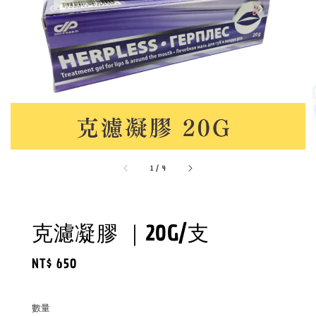
1
/
4
克濾凝膠 ｜20G/支
Regular
NT$ 650
price
數量