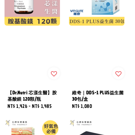
【Dr.Nutri 芯漾生醫】胺
維奇｜DDS-1 PLUS益生菌
基酸鎂 120顆/瓶
30包/盒
Regular
NT$ 1,426
-
NT$ 1,485
Regular
NT$ 1,080
price
price