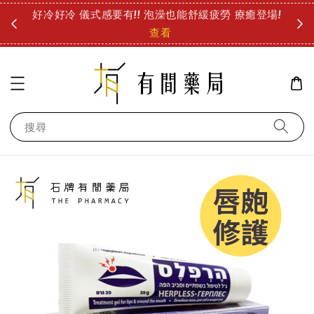
圓
好冷好冷 儀式感要有!! 泡澡也能舒緩疲勞 療癒登場!
診所
查看
搜尋