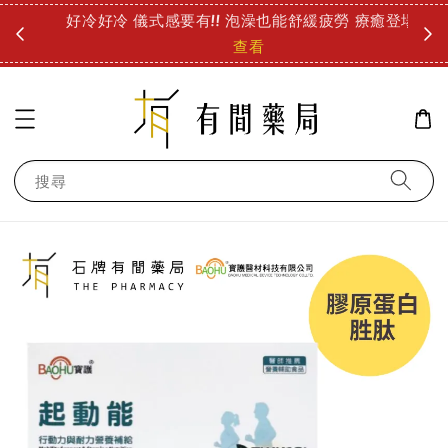
圓
好冷好冷 儀式感要有!! 泡澡也能舒緩疲勞 療癒登場!
診所
查看
搜尋