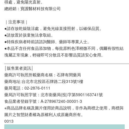
得處，避免陽光直射。
總經銷：寶護醫材科技有限公司
｜注意事項｜
●請存放乾燥陰涼處，避免光線直接照射，以確保品質。
●請放置於孩童無法拿取組。
●特殊疾病者時前請諮詢醫師、藥師等專業⼈⼠。
●本品不含任何食品添加物，每批原料⾊澤稍微不同，偶爾有假性結
塊屬正常現象，輕碰即可分散且不影響品質請安⼼食⽤。
______________________________________________________
│販售業者資訊│
藥商許可執照所載藥商名稱：石牌有間藥局
藥商地址:台北市北投區石牌路二段313號1樓
藥局電話：02-2876-0111
藥局許可執照字號：北市衛藥局(投)字第5901163741號
食品業者登錄字號：A-278967240-00001-3
※商品品牌名稱及圖片僅用於商品說明，非作為商標之使用，商標與
圖片之智慧財產權為原權利人或原廠商所有。
0013