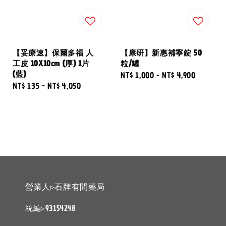
【妥療速】保爾多福 人
【康研】新惠補寧錠 50
工皮 10X10cm (厚) 1片
粒/罐
(藍)
Regular
NT$ 1,000
-
NT$ 4,900
Regular
NT$ 135
-
NT$ 4,050
price
price
營業人▹石牌有間藥局
統編▹93154248