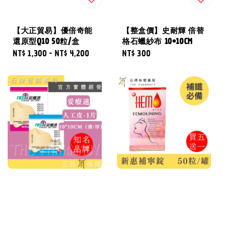
【大正貿易】優倍奇能
【整盒價】史耐輝 倍替
還原型Q10 50粒/盒
格石蠟紗布 10*10CM
Regular
NT$ 1,300
-
NT$ 4,200
Regular
NT$ 300
price
price