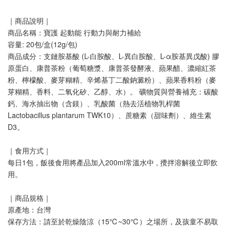
｜商品說明｜
商品名稱：寶護 起動能 行動力與耐力補給
容量: 20包/盒(12g/包)
商品成分：支鏈胺基酸 (L-白胺酸、L-異白胺酸、L-α胺基異戊酸) 膠
原蛋白、康普茶粉（葡萄糖漿、康普茶發酵液、蘋果醋、濃縮紅茶
粉、檸檬酸、麥芽糊精、辛烯基丁二酸鈉澱粉）、蘋果香料粉（麥
芽糊精、香料、二氧化矽、乙醇、水）。 礦物質與營養補充：碳酸
鈣、海水抽出物（含鎂）、乳酸菌（熱去活植物乳桿菌 
Lactobacillus plantarum TWK10）、蔗糖素（甜味劑）、維生素 
D3。
｜食⽤⽅式｜
每日1包，飯後食用將產品加入200ml常溫水中 , 攪拌溶解後立即飲
用。
｜商品規格｜
原產地：台灣
保存方法：請至於乾燥陰涼（15℃~30℃）之場所，及孩童不易取