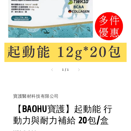
1
/
1
寶護醫材科技有限公司
【BAOHU寶護】起動能 行
動力與耐力補給 20包/盒