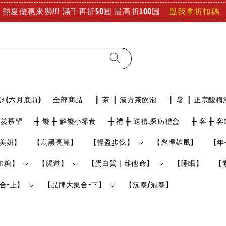
查看
好冷好冷 儀式感要有!! 泡澡也能舒緩疲勞 療癒登場!
⚡(六月底前)
全部商品
╫ 茶 ╫ 漢方茶飲泡
╫ 暑 ╫ 正宗酸梅
骨羨慕望
╫ 饞 ╫ 解饞小零食
╫ 禮 ╫ 送禮.探病禮盒
╫ 客 ╫ 
美妍】
【烏黑亮麗】
【輕盈步伐】
【彪悍雄風】
【年
血糖】
【腸道】
【蛋白質｜維他命】
【睡眠】
【
合-上】
【品牌大集合-下】
【沅泰/冠泰】