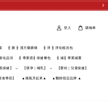
登入
購物車
湯
╫ 膳 ╫ 漢方藥膳燉
╫ 淨 ╫ 淨化梳洗包
客製化品項
╫ 專業搭╫ 保健餐包
╫ 減╫ 專業減重
長保健】
【懷孕｜哺乳】
【嬰幼｜兒童保健】
素食專區】
▲痛風牙起來▲
▲醫師指定品牌 ▲