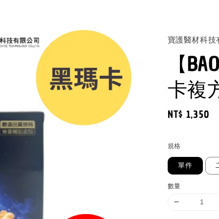
寶護醫材科技
【BA
卡複方
Regular
NT$ 1,350
price
規格
單件
數量