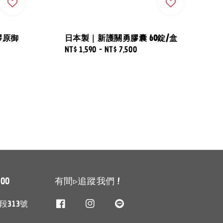
膠原御
日本製｜新護關勇膠囊 60錠/盒
Regular
NT$ 1,590
-
NT$ 7,500
price
00
有間▹追蹤我們 !
313號