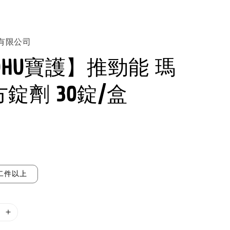
有限公司
OHU寶護】推勁能 瑪
錠劑 30錠/盒
二件以上