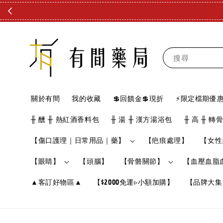
搜尋
關於有間
我的收藏
💲回饋金💲現折
⚡限定檔期優惠
╫ 醺 ╫ 熱紅酒香料包
╫ 湯 ╫ 漢方湯浴包
╫ 高 ╫ 轉
【傷口護理｜日常用品｜藥】
【疤痕處理】
【女性
【眼睛】
【頭腦】
【骨骼關節】
【血壓血脂
▲客訂好物區▲
【$2000免運▹小額加購】
【品牌大集