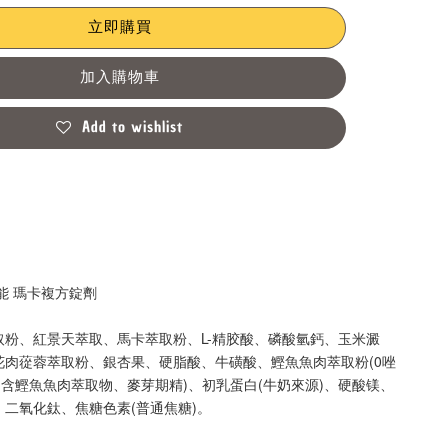
立即購買
加入購物車
Add to wishlist
能 瑪卡複方錠劑
取粉、紅景天萃取、馬卡萃取粉、L-精胶酸、磷酸氫鈣、玉米澱
花肉蓯蓉萃取粉、銀杏果、硬脂酸、牛磺酸、鰹魚魚肉萃取粉(0唑
(含鰹魚魚肉萃取物、麥芽期精)、初乳蛋白(牛奶來源)、硬酸镁、
二氧化鈦、焦糖色素(普通焦糖)。