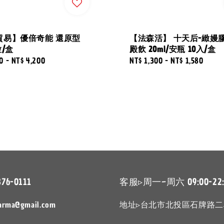
貿易】優倍奇能 還原型
【法森活】 十天后-緻嫚
粒/盒
殿飲 20ml/安瓶 10入/盒
0
-
NT$ 4,200
Regular
NT$ 1,300
-
NT$ 1,580
price
876-0111
客服▹周一~周六 09:00-22:
arma@gmail.com
地址▹台北市北投區石牌路二段