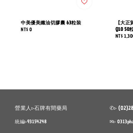
中美優美孅油切膠囊 63粒裝
【大正
Q10 50
Regular
NT$ 0
Regular
NT$ 1,30
price
price
營業人▹石牌有間藥局
✆▹ (02)2
統編▹93154248
✉▹ 0313ph