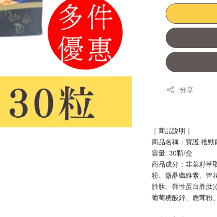
分享
｜商品說明｜
商品名稱：寶護 推勁
容量: 30顆/盒
商品成分：韭菜籽萃
粉、微晶纖維素、管
胜肽、彈性蛋白胜肽)
葡萄糖酸鋅、鹿茸粉、