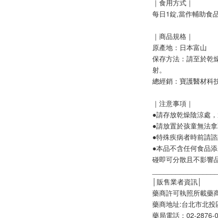
｜食⽤⽅式｜
每日1錠,當作輔助食
｜商品規格｜
原產地：日本富山
保存方法：請至於乾燥
射。
總經銷：寶護醫材科
｜注意事項｜
●請存放乾燥陰涼處
●請放置於孩童無法
●特殊疾病者時前請
●本品不含任何食品
碰即可分散且不影響
________________
│販售業者資訊│
藥商許可執照所載藥
藥商地址:台北市北投
藥局電話：02-2876-0