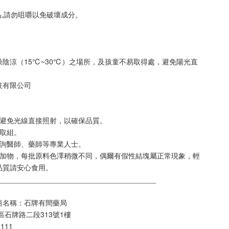
品,請勿咀嚼以免破壞成分。
陰涼（15℃~30℃）之場所，及孩童不易取得處，避免陽光直
技有限公司
，避免光線直接照射，以確保品質。
拿取組。
諮詢醫師、藥師等專業⼈⼠。
添加物，每批原料⾊澤稍微不同，偶爾有假性結塊屬正常現象，輕
品質請安⼼食⽤。
_______________________________________
商名稱：石牌有間藥局
區石牌路二段313號1樓
111