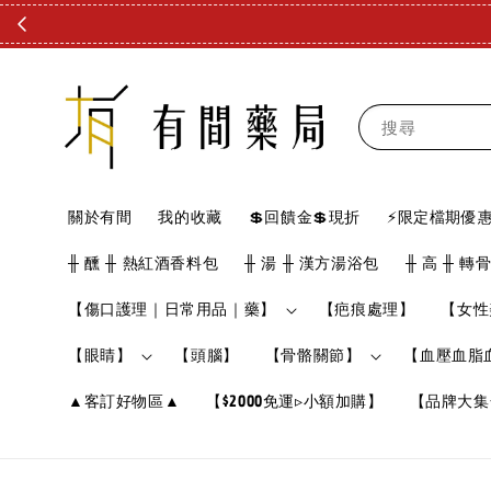
搜尋
關於有間
我的收藏
💲回饋金💲現折
⚡限定檔期優惠
╫ 醺 ╫ 熱紅酒香料包
╫ 湯 ╫ 漢方湯浴包
╫ 高 ╫ 轉
【傷口護理｜日常用品｜藥】
【疤痕處理】
【女性
【眼睛】
【頭腦】
【骨骼關節】
【血壓血脂
▲客訂好物區▲
【$2000免運▹小額加購】
【品牌大集