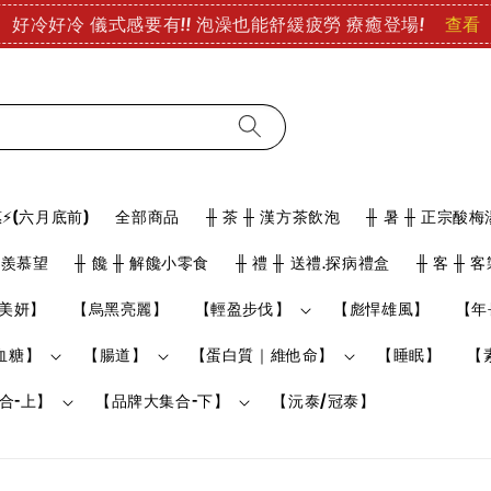
查看
好冷好冷 儀式感要有!! 泡澡也能舒緩疲勞 療癒登場!
⚡(六月底前)
全部商品
╫ 茶 ╫ 漢方茶飲泡
╫ 暑 ╫ 正宗酸梅
骨羨慕望
╫ 饞 ╫ 解饞小零食
╫ 禮 ╫ 送禮.探病禮盒
╫ 客 ╫ 
美妍】
【烏黑亮麗】
【輕盈步伐】
【彪悍雄風】
【年
血糖】
【腸道】
【蛋白質｜維他命】
【睡眠】
【
合-上】
【品牌大集合-下】
【沅泰/冠泰】