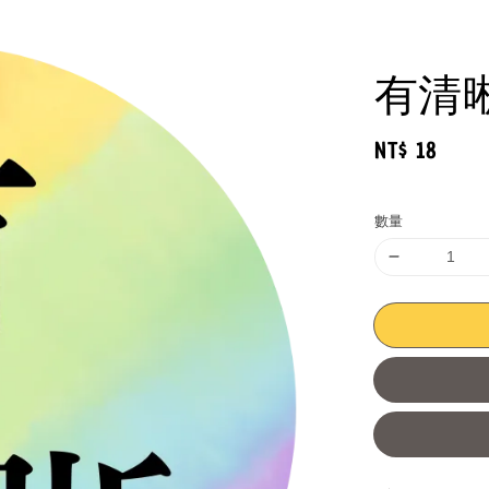
有清
Regular
NT$ 18
price
數量