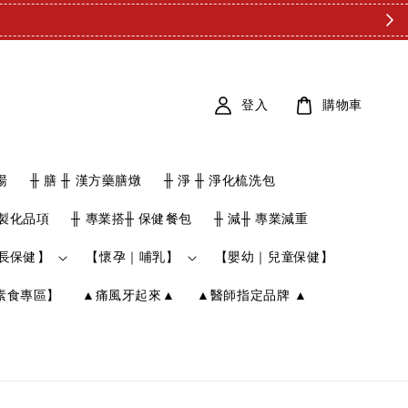
登入
購物車
湯
╫ 膳 ╫ 漢方藥膳燉
╫ 淨 ╫ 淨化梳洗包
客製化品項
╫ 專業搭╫ 保健餐包
╫ 減╫ 專業減重
長保健】
【懷孕｜哺乳】
【嬰幼｜兒童保健】
素食專區】
▲痛風牙起來▲
▲醫師指定品牌 ▲