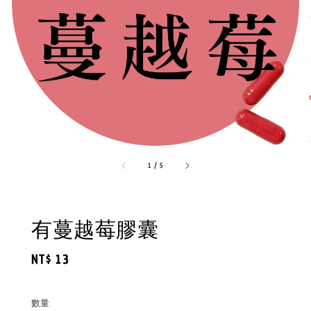
1
/
5
有蔓越莓膠囊
Regular
NT$ 13
price
數量