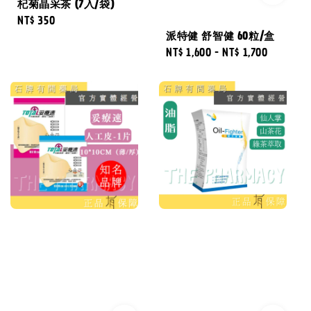
杞菊晶采茶 (7入/袋)
Regular
NT$ 350
price
派特健 舒智健 60粒/盒
Regular
NT$ 1,600
-
NT$ 1,700
price