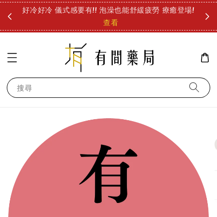
圓
好冷好冷 儀式感要有!! 泡澡也能舒緩疲勞 療癒登場!
診所
查看
搜尋