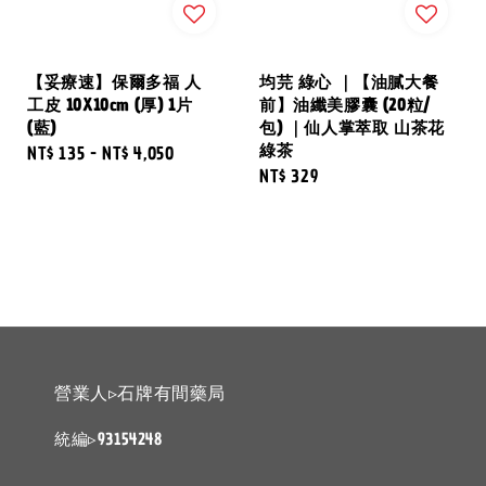
【妥療速】保爾多福 人
均芫 綠心 ｜【油膩大餐
工皮 10X10cm (厚) 1片
前】油纖美膠囊 (20粒/
(藍)
包) ｜仙人掌萃取 山茶花
綠茶
Regular
NT$ 135
-
NT$ 4,050
Regular
NT$ 329
price
price
營業人▹石牌有間藥局
統編▹93154248