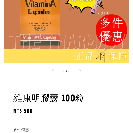
1
/
1
維康明膠囊 100粒
Regular
NT$ 500
price
多件優惠