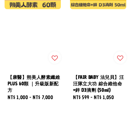
【康醫】朔美人酵素纖維
【FAIR BABY 法兒貝】汪
PLUS 60顆 ｜升級版新配
汪隊立大功 綜合維他命
方
+鋅 D3滴劑 (50ml)
Regular
NT$ 1,000
-
NT$ 7,000
Regular
NT$ 599
-
NT$ 1,050
price
price