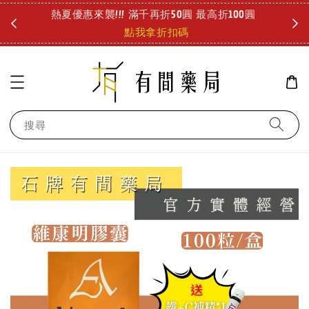
圓
好冷好冷 儀式感要有!! 泡澡也能舒緩疲勞 療癒登場!
診所
查看
搜尋