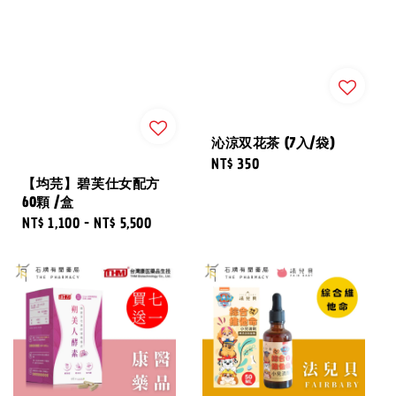
沁涼双花茶 (7入/袋)
Regular
NT$ 350
【均芫】碧芙仕女配方
price
60顆 /盒
Regular
NT$ 1,100
-
NT$ 5,500
price