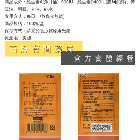
商品成分：維生素A(魚肝油)1000IU、維生素D400IU(膽利鈣醇)、黃
豆油、明膠、甘油、純水
食⽤⽅式：每日一粒(多食無益)
商品規格：100粒/盒
保存⽅式：請置於陰涼乾燥避光處
原產地：美國