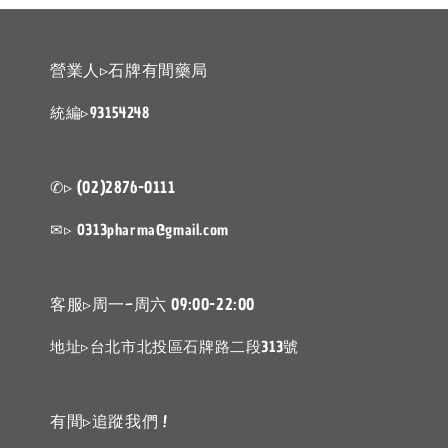
營業人▹石牌有間藥局
統編▹93154248
✆▹ (02)2876-0111
✉▹ 0313pharma@gmail.com
客服▹周一~周六 09:00-22:00
地址▹台北市北投區石牌路二段313號
有間▹追蹤我們 !