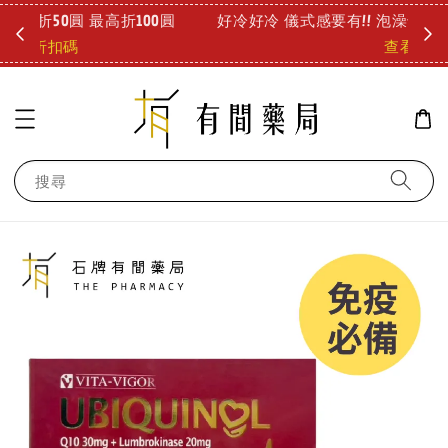
圓
好冷好冷 儀式感要有!! 泡澡也能舒緩疲勞 療癒登場!
診所
查看
搜尋