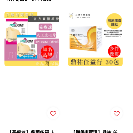
price
【妥療速】保爾多福 人
【BAOHU寶護】鼎祐 任