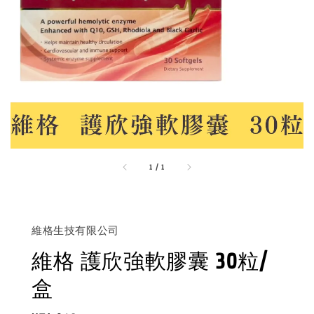
1
/
1
維格生技有限公司
維格 護欣強軟膠囊 30粒/
盒