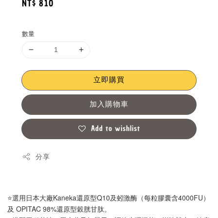
Regular
NT$ 810
price
數量
立即購買
加入購物車
Add to wishlist
分享
⭐選用日本大廠Kaneka還原型Q10及蚓激酶（每粒膠囊含4000FU）
及 OPITAC 98%還原型穀胱甘肽。