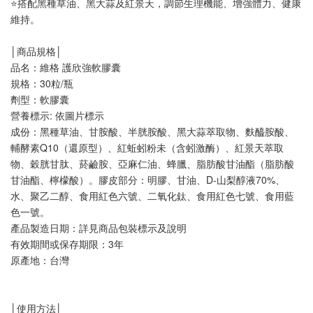
⭐搭配黑種草油、黑大蒜及紅景天，調節生理機能、增強體力、健康
維持。
│商品規格│
品名：維格 護欣強軟膠囊
規格：30粒/瓶
劑型：軟膠囊
營養標示: 依圖片標示
成份：黑種草油、甘胺酸、半胱胺酸、黑大蒜萃取物、麩醯胺酸、
輔酵素Q10（還原型）、紅蚯蚓粉未（含蚓激酶）、紅景天萃取
物、穀胱甘肽、菸鹼胺、亞麻仁油、蜂臘、脂肪酸甘油酯（脂肪酸
甘油酯、檸檬酸）。膠皮部分：明膠、甘油、D-山梨醇液70%、
水、聚乙二醇、食用紅色六號、二氧化鈦、食用紅色七號、食用藍
色一號。
產品製造日期：詳見商品包裝標示及說明
有效期間或保存期限：3年
原產地：台灣
│使用方法│