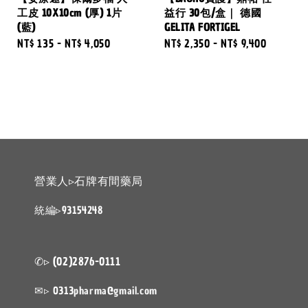
工皮 10X10cm (厚) 1片
益行 30包/盒｜ 德國
(藍)
GELITA FORTIGEL
Regular
NT$ 135
-
NT$ 4,050
Regular
NT$ 2,350
-
NT$ 9,400
price
price
營業人▹石牌有間藥局
統編▹93154248
✆▹ (02)2876-0111
✉▹ 0313pharma@gmail.com