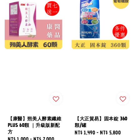
【康醫】朔美人酵素纖維
【大正貿易】固本錠 360
PLUS 60顆 ｜升級版新配
顆/罐
方
Regular
NT$ 1,490
-
NT$ 5,800
Regular
NT$ 1,000
-
NT$ 7,000
price