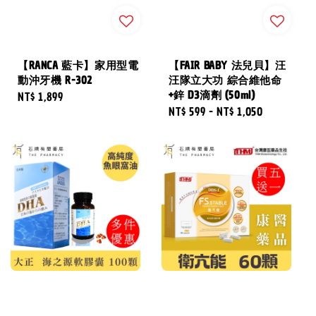
【RANCA 藍卡】家用型電
【FAIR BABY 法兒貝】汪
動沖牙機 R-302
汪隊立大功 綜合維他命
+鋅 D3滴劑 (50ml)
Regular
NT$ 1,899
Regular
NT$ 599
-
NT$ 1,050
price
price