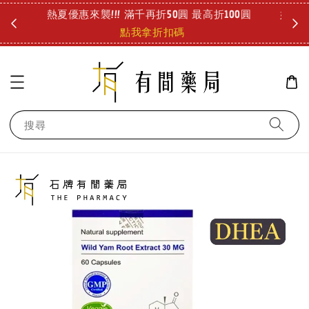
圓
好冷好冷 儀式感要有!! 泡澡也能舒緩疲勞 療癒登場!
診所
查看
搜尋