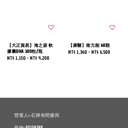
【大正貿易】海之源 軟
【康醫】衛亢能 60顆
膠囊DHA 100粒/瓶
Regular
NT$ 1,360
-
NT$ 6,500
Regular
NT$ 1,150
-
NT$ 4,200
price
price
營業人▹石牌有間藥局
統編▹93154248