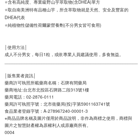
⭐含有高純度、專業級野山芋萃取物(含DHEA)單方
⭐取自南美洲特有品種山芋，所含萃取物就是天然、安全及豐富的
DHEA代表
⭐純植物性儲備性荷爾蒙營養劑(不分男女皆可食用)
│使用方法│
成人不分男女，每日1粒，或依專業人員建議使用，多食無益。
______________________________________________________
│販售業者資訊│
藥商許可執照所載藥商名稱：石牌有間藥局
藥商地址:台北市北投區石牌路二段313號1樓
藥局電話：02-2876-0111
藥局許可執照字號：北市衛藥局(投)字第5901163741號
食品業者登錄字號：A-278967240-00001-3
※商品品牌名稱及圖片僅用於商品說明，非作為商標之使用，商標與
圖片之智慧財產權為原權利人或原廠商所有。
0004