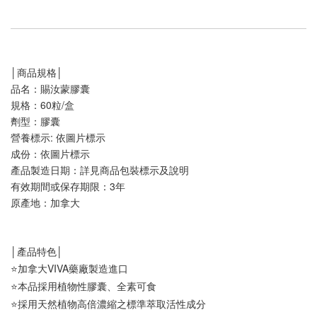
│商品規格│
品名：
賜汝蒙膠囊
規格：
60粒/盒
劑型：
膠囊
營養標示: 依圖片標示
成份：依圖片標示
產品製造日期：詳見商品包裝標示及說明
有效期間或保存期限：3年
原產地：
加拿大
│產品特色│
⭐加拿大VIVA藥廠製造進口
⭐本品採用植物性膠囊、全素可食
⭐採用天然植物高倍濃縮之標準萃取活性成分