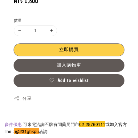
Regular
NT$ 1,600
price
數量
立即購買
加入購物車
Add to wishlist
分享
多件優惠
 可來電洽詢石牌有間藥局門市
02-28760111
或加入官方 
line :
 @231ghkpu
洽詢