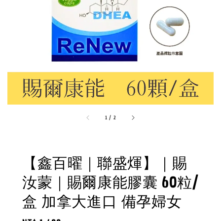
1
/
2
【鑫百曜｜聯盛煇】｜賜
汝蒙｜賜爾康能膠囊 60粒/
盒 加拿大進口 備孕婦女