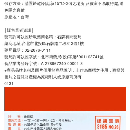
保存方法：請置於乾燥陰涼(15°C~30)之場所,及孩童不易取得處,避
免陽光直射
原產地：台灣
│販售業者資訊│
藥商許可執照所載藥商名稱：石牌有間藥局
藥商地址:台北市北投區石牌路二段313號1樓
藥局電話：02-2876-0111
藥局許可執照字號：北市衛藥局(投)字第5901163741號
食品業者登錄字號：A-278967240-00001-3
※商品品牌名稱及圖片僅用於商品說明，非作為商標之使用，商標與
圖片之智慧財產權為原權利人或原廠商所有
0131