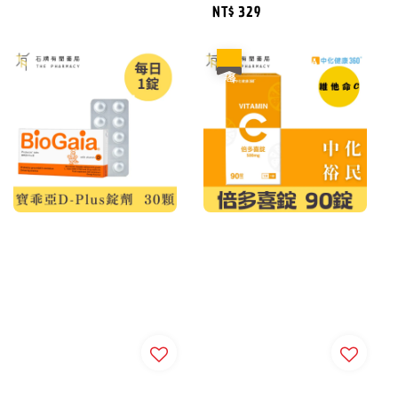
Regular
NT$ 329
price
優惠