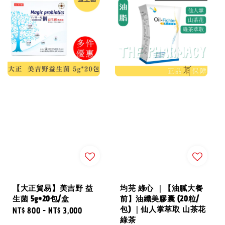
【大正貿易】美吉野 益
均芫 綠心 ｜【油膩大餐
生菌 5g*20包/盒
前】油纖美膠囊 (20粒/
包) ｜仙人掌萃取 山茶花
Regular
NT$ 800
-
NT$ 3,000
綠茶
price