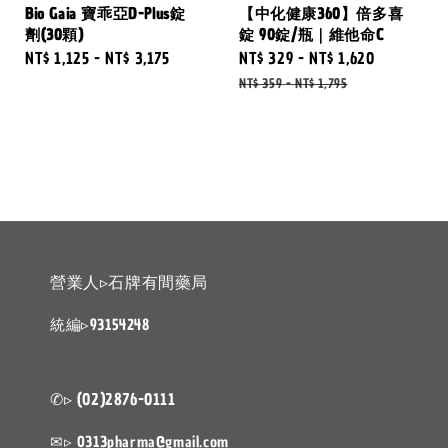
Bio Gaia 寶乖亞D-Plus錠
【中化健康360】倍多喜
劑(30顆)
錠 90錠/瓶｜維他命C
Regular
NT$ 1,125
-
NT$ 3,175
Sale
NT$ 329
-
NT$ 1,620
Regular
price
price
price
NT$ 359
-
NT$ 1,795
營業人▹石牌有間藥局
統編▹93154248
✆▹ (02)2876-0111
✉▹ 0313pharma@gmail.com