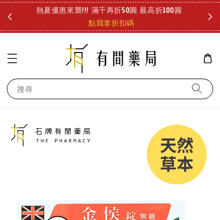
圓
好冷好冷 儀式感要有!! 泡澡也能舒緩疲勞 療癒登場!
診所
查看
搜尋