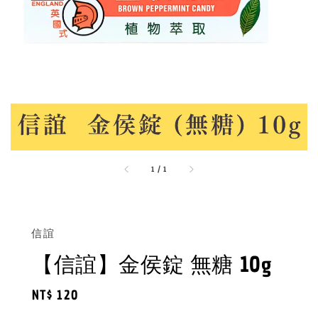
1
/
1
信誼
【信誼】金侯錠 無糖 10g
Regular
NT$ 120
price