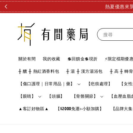
搜尋
關於有間
我的收藏
💲回饋金💲現折
⚡限定檔期優惠
╫ 醺 ╫ 熱紅酒香料包
╫ 湯 ╫ 漢方湯浴包
╫ 高 ╫ 轉
【傷口護理｜日常用品｜藥】
【疤痕處理】
【女性
【眼睛】
【頭腦】
【骨骼關節】
【血壓血脂
▲客訂好物區▲
【$2000免運▹小額加購】
【品牌大集