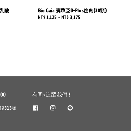
M乳酸
Bio Gaia 寶乖亞D-Plus錠劑(30顆)
Regular
NT$ 1,125
-
NT$ 3,175
price
00
有間▹追蹤我們 !
313號