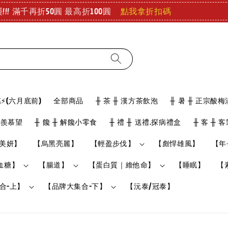
查看
好冷好冷 儀式感要有!! 泡澡也能舒緩疲勞 療癒登場!
⚡(六月底前)
全部商品
╫ 茶 ╫ 漢方茶飲泡
╫ 暑 ╫ 正宗酸梅
骨羨慕望
╫ 饞 ╫ 解饞小零食
╫ 禮 ╫ 送禮.探病禮盒
╫ 客 ╫ 
美妍】
【烏黑亮麗】
【輕盈步伐】
【彪悍雄風】
【年
血糖】
【腸道】
【蛋白質｜維他命】
【睡眠】
【
合-上】
【品牌大集合-下】
【沅泰/冠泰】