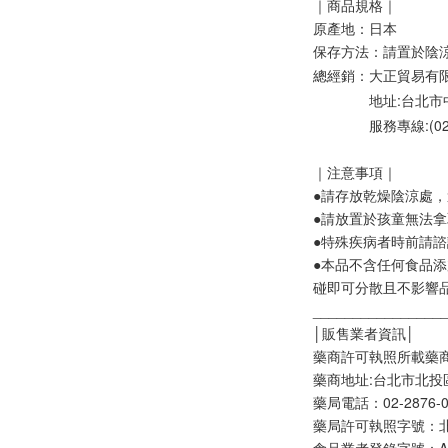
｜商品規格｜
原產地：日本
保存方法：
請置於陰
總經銷：大正貿易有
              地
              服務
｜注意事項｜
●請存放乾燥陰涼處
●請放置於孩童無法
●特殊疾病者時前請
●本品不含任何食品
碰即可分散且不影響
________________
│販售業者資訊│
藥商許可執照所載藥
藥商地址:台北市北投
藥局電話：02-2876-0
藥局許可執照字號：北市
食品業者登錄字號：A-278