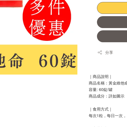
分享
｜商品說明｜
商品名稱：黃金維他命
容量: 60錠/罐
商品成分：詳
如圖示
｜食⽤⽅式｜
每次1粒，
每日一次，