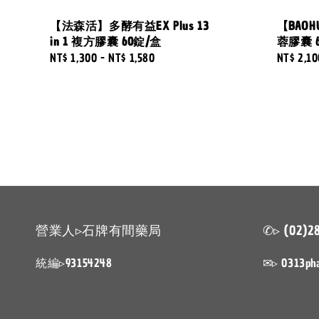
【法森活】多酵有益EX Plus 13
【BAO
in 1 複方膠囊 60錠/盒
蓉膠囊 
Regular
NT$ 1,300
-
NT$ 1,580
Regular
NT$ 2,10
price
price
營業人▹石牌有間藥局
✆▹ (02)2
統編▹93154248
✉▹ 0313ph