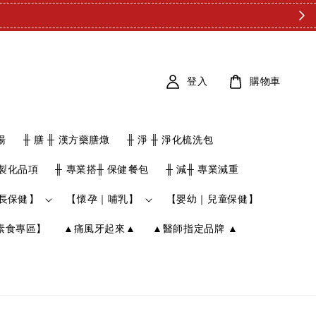
登入
購物車
湯
╫ 膳 ╫ 漢方藥膳燉
╫ 淨 ╫ 淨化梳洗包
客製化品項
╫ 專業搭╫ 保健餐包
╫ 減╫ 專業減重
長保健】
【懷孕｜哺乳】
【嬰幼｜兒童保健】
素食專區】
▲痛風牙起來▲
▲醫師指定品牌 ▲