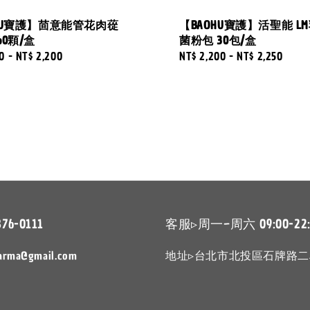
HU寶護】茴意能管花肉蓯
【BAOHU寶護】活聖能 L
60顆/盒
菌粉包 30包/盒
0
-
NT$ 2,200
Regular
NT$ 2,200
-
NT$ 2,250
price
876-0111
客服▹周一~周六 09:00-22:
arma@gmail.com
地址▹台北市北投區石牌路二段