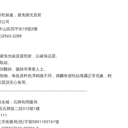
涼乾燥處，避免陽光直射
限公司
址:台北市中山區四平街18號2樓
專線:(02)2543-2288
，避免光線直接照射，以確保品質。
拿取組。
諮詢醫師、藥師等專業⼈⼠。
添加物，每批原料⾊澤稍微不同，偶爾有假性結塊屬正常現象，輕
品質請安⼼食⽤。
_______________________________________
商名稱：石牌有間藥局
區石牌路二段313號1樓
111
衛藥局(投)字第5901163741號
967240-00001-3