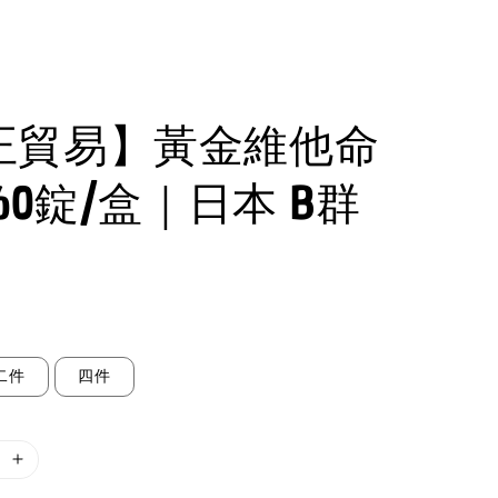
正貿易】黃金維他命
 60錠/盒｜日本 B群
二件
四件