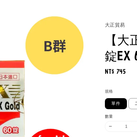
大正貿易
【大
錠EX
Regular
NT$ 745
price
規格
單件
數量