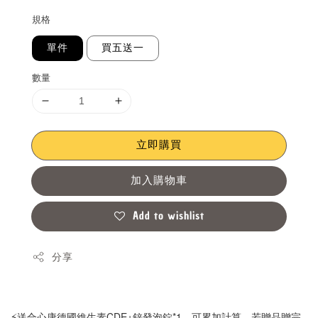
規格
單件
買五送一
數量
立即購買
加入購物車
Add to wishlist
分享
⚡送合心康德國維生素CDE+鋅發泡錠*1，可累加計算，若贈品贈完