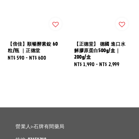
【倍佳】順暢酵素錠 60
【正德堂】 德國 進口水
粒/瓶 ｜正德堂
解膠原蛋白500g/盒｜
200g/盒
Regular
NT$ 590
-
NT$ 600
Regular
NT$ 1,490
-
NT$ 2,999
price
price
營業人▹石牌有間藥局