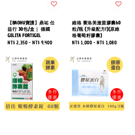
【BAOHU寶護】鼎祐 任
維格 賽洛美激茵膠囊60
益行 30包/盒｜ 德國
粒/瓶 (升級配方!)(原維
GELITA FORTIGEL
格葡萄籽膠囊)
Regular
NT$ 2,350
-
NT$ 9,400
Regular
NT$ 1,000
-
NT$ 1,080
price
price