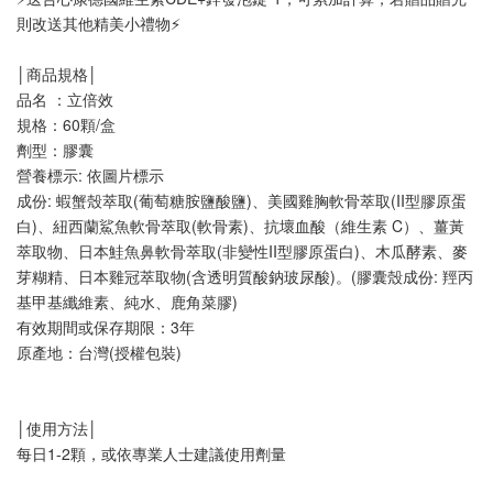
則改送其他精美小禮物⚡
│商品規格│
品名 ：立倍效
規格：60顆/盒
劑型：膠囊
營養標示: 依圖片標示
成份: 蝦蟹殼萃取(葡萄糖胺鹽酸鹽)、美國雞胸軟骨萃取(II型膠原蛋
白)、紐西蘭鯊魚軟骨萃取(軟骨素)、抗壞血酸（維生素 C）、薑黃
萃取物、日本鮭魚鼻軟骨萃取(非變性II型膠原蛋白)、木瓜酵素、麥
芽糊精、日本雞冠萃取物(含透明質酸鈉玻尿酸)。(膠囊殼成份: 羥丙
基甲基纖維素、純水、鹿角菜膠)
有效期間或保存期限：3年
原產地：台灣(授權包裝)
│使用方法│
每日1-2顆，或依專業人士建議使用劑量