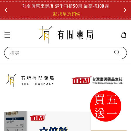
圓
好冷好冷 儀式感要有!! 泡澡也能舒緩疲勞 療癒登場!
診所
查看
搜尋