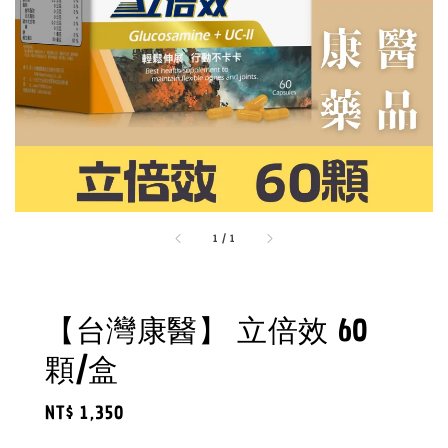
1
/
1
【台灣康醫】 立倍效 60
顆/盒
Regular
NT$ 1,350
price