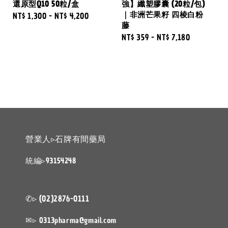
還原型Q10 50粒/盒
強】纖塑膠囊 (20粒/包)
｜非洲芒果籽 四棱白粉
Regular
NT$ 1,300
-
NT$ 4,200
藤
price
Regular
NT$ 359
-
NT$ 7,180
price
營業人▹石牌有間藥局
統編▹93154248
✆▹ (02)2876-0111
✉▹ 0313pharma@gmail.com