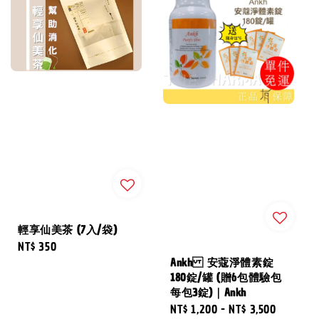
輕享仙美茶 (7入/袋)
Regular
NT$ 350
price
Ankh 安蔻淨體素錠
180錠/罐 (贈6包體驗包
每包3錠)｜Ankh
Regular
NT$ 1,200
-
NT$ 3,500