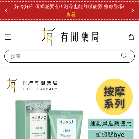
圓
好冷好冷 儀式感要有!! 泡澡也能舒緩疲勞 療癒登場!
診所
查看
搜尋