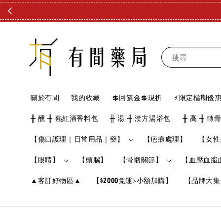
搜尋
關於有間
我的收藏
💲回饋金💲現折
⚡限定檔期優惠
╫ 醺 ╫ 熱紅酒香料包
╫ 湯 ╫ 漢方湯浴包
╫ 高 ╫ 轉
【傷口護理｜日常用品｜藥】
【疤痕處理】
【女性
【眼睛】
【頭腦】
【骨骼關節】
【血壓血脂
▲客訂好物區▲
【$2000免運▹小額加購】
【品牌大集