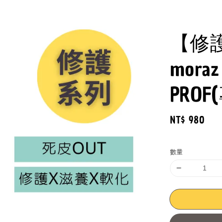
【修
mor
PROF
Regular
NT$ 980
price
數量