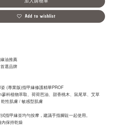
加入購物車
Add to wishlist
指緣油推薦
液首選品牌
娜姿 (專業版)指甲緣修護精華PROF
onum蓼科植物萃取、荷荷芭油、甜香桃木、鼠尾草、艾草
 乾性肌膚 / 敏感型肌膚
擦拭指甲緣並均勻按摩，建議手指腳趾一起使用。
分鐘內保持乾燥