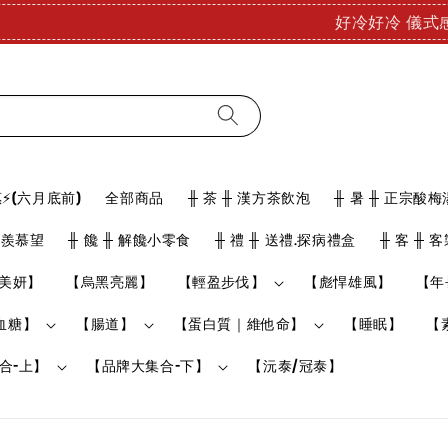
查看
好冷好冷 儀式感要有!! 泡澡也能舒緩疲勞 療癒登場!
⚡(六月底前)
全部商品
╫ 茶 ╫ 漢方茶飲泡
╫ 暑 ╫ 正宗酸梅
骨羨慕望
╫ 饞 ╫ 解饞小零食
╫ 禮 ╫ 送禮.探病禮盒
╫ 客 ╫ 
美妍】
【烏黑亮麗】
【輕盈步伐】
【彪悍雄風】
【年
血糖】
【腸道】
【蛋白質｜維他命】
【睡眠】
【
合-上】
【品牌大集合-下】
【沅泰/冠泰】