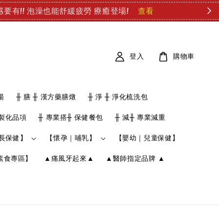
登入
購物車
湯
╫ 膳 ╫ 漢方藥膳燉
╫ 淨 ╫ 淨化梳洗包
客製化品項
╫ 專業搭╫ 保健餐包
╫ 減╫ 專業減重
長保健】
【懷孕｜哺乳】
【嬰幼｜兒童保健】
素食專區】
▲痛風牙起來▲
▲醫師指定品牌 ▲