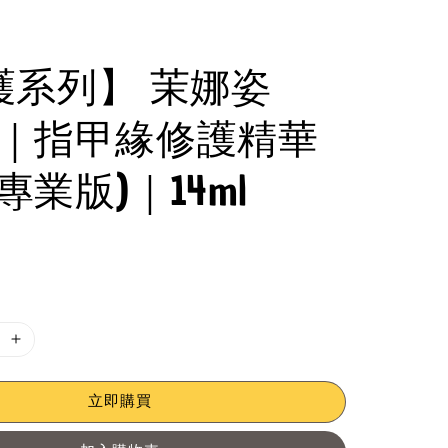
護系列】 茉娜姿
az｜指甲緣修護精華
(專業版)｜14ml
立即購買